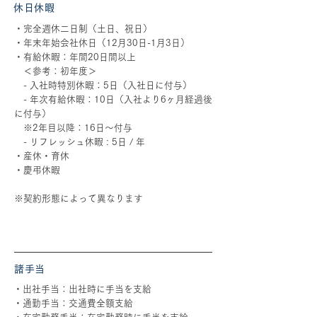
休日休暇
・完全週休二日制（土日、祝日）
・年末年始会社休日（12月30日-1月3日）
・有給休暇：年間20日間以上
＜参考：初年度＞
- 入社時特別休暇：5日（入社日に付与）
- 年次有給休暇：10日（入社より6ヶ月経過後
に付与）
※2年目以降：16日〜付与
- リフレッシュ休暇 : 5日 / 年
・産休・育休
・慶弔休暇
※契約形態によって異なります
諸手当
・出社手当：出社時に手当を支給
・通勤手当：交通費全額支給