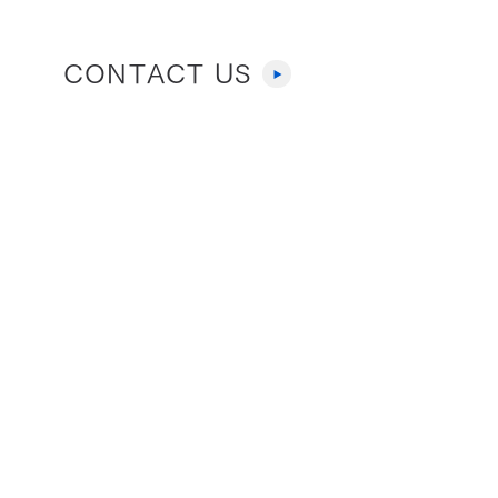
CONTACT US
お気軽に問い合わせください。
無料相談
会
も実施しております。
ABOUT US
RECRUIT
働く環境と制度
メッセージ
会社概要
募集職種
役員
エントリーフォーム