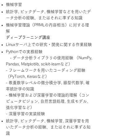
機械学習
統計学, ビックデータ, 機械学習などを用いたデ
ータ分析の経験、またはそれに準ずる知識
機械学習理論（PRMLの内容相当）に対する理
解
ディープラーニング講座
Linuxサーバ上での研究・開発に関する作業経験
Pythonでの実務経験
- データ分析ライブラリの使用経験 （NumPy,
Pandas, Matplotlib, scikit-learnなど）
- フレームワークを用いたコーディング経験
（PyTorch, Kerasなど）
- 教養数学レベルの微分積分学, 線型代数学, 確
率統計学の知識
- 機械学習および深層学習の理論的理解（コン
ピュータビジョン, 自然言語処理, 生成モデル,
強化学習など）
- 深層学習の実装経験
統計学, ビックデータ, 機械学習, 深層学習を用
いたデータ分析の経験、またはそれに準ずる知
識