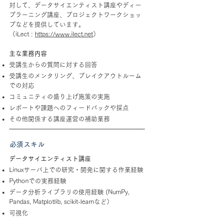
対して、データサイエンティスト講座やディー
プラーニング講座、プロジェクトワークショッ
プなどを提供しています。
（iLect :
https://www.ilect.net
）
主な業務内容
受講生からの質問に対する回答
受講生のメンタリング、ブレイクアウトルーム
での対応
コミュニティの盛り上げ施策の実施
レポートや課題へのフィードバックや採点
その他関係する講座運営の補助業務
​必須スキル
データサイエンティスト講座
Linuxサーバ上での研究・開発に関する作業経験
Pythonでの実務経験
データ分析ライブラリの使用経験 (NumPy,
Pandas, Matplotlib, scikit-learnなど）
可視化