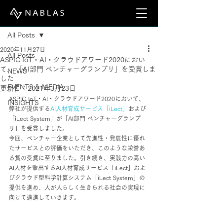
記事
All Posts
2020年11月27日
All Posts
ASPIC IoT・AI・クラウドアワード2020におい
て、 「AI部門 ベンチャーグランプリ」を受賞しま
NEWS
した
EVENTS & MEDIA
更新日：
2021年3月23日
ASPIC IoT・AI・クラウドアワード2020において、
INSIGHTS
弊社が提供する
AI人材育成サービス「iLect」
および
「iLect System」が「AI部門 ベンチャーグランプ
リ」を受賞しました。
今回、ベンチャー企業として先進性・発展性に優れ
たサービスとの評価をいただき、このような栄誉あ
る賞の受賞に至りました。引き続き、実践力の高い
AI人材を輩出するAI人材育成サービス「iLect」およ
びクラウド型科学計算システム「iLect System」の
提供を進め、人が人らしく生きられる社会の実現に
向けて邁進していきます。