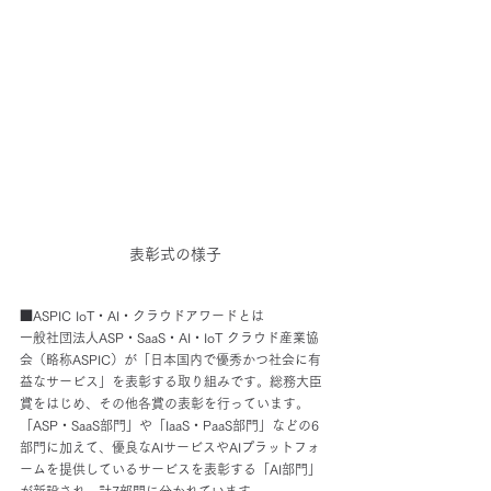
表彰式の様子
■ASPIC IoT・AI・クラウドアワードとは
一般社団法人ASP・SaaS・AI・IoT クラウド産業協
会（略称ASPIC）が「日本国内で優秀かつ社会に有
益なサービス」を表彰する取り組みです。総務大臣
賞をはじめ、その他各賞の表彰を行っています。
「ASP・SaaS部門」や「IaaS・PaaS部門」などの6
部門に加えて、優良なAIサービスやAIプラットフォ
ームを提供しているサービスを表彰する「AI部門」
が新設され、計7部門に分かれています。