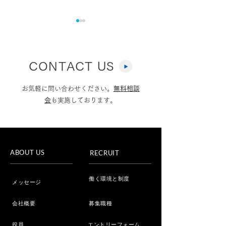
CONTACT US
お気軽に問い合わせください。
無料相談
会
も実施しております。
フジテレビ「Live News
Youtube「選
イット！」へ取材協力し
ムちゃんねる」
ました
ました
ABOUT US
RECRUIT
働く環境と制度
メッセージ
会社概要
募集職種
役員
エントリーフォーム