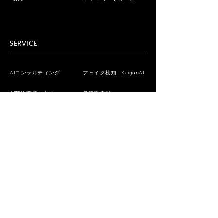
SERVICE
AIコンサルティング
フェイク検知 | KeiganAI
AI技術開発 R & D
外観検査AI
DX / AI人材育成 iLect
生成AI
業界別・業種別
技術デモ
技術ブログ
ホワイトペーパー
AIお役立ちブログ
NEWS
CONTACT