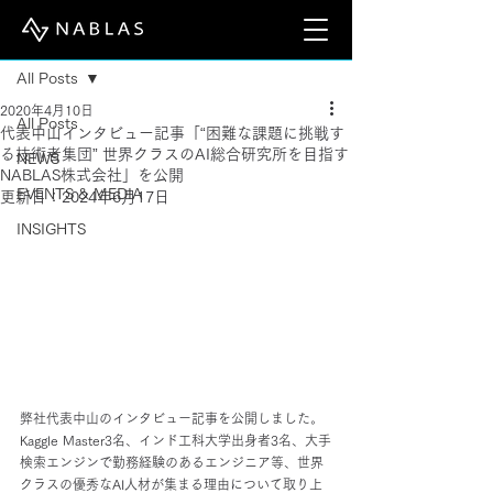
記事
All Posts
2020年4月10日
All Posts
代表中山インタビュー記事「“困難な課題に挑戦す
る技術者集団” 世界クラスのAI総合研究所を目指す
NEWS
NABLAS株式会社」を公開
EVENTS & MEDIA
更新日：
2024年6月17日
INSIGHTS
弊社代表中山のインタビュー記事を公開しました。
Kaggle Master3名、インド工科大学出身者3名、大手
検索エンジンで勤務経験のあるエンジニア等、世界
クラスの優秀なAI人材が集まる理由について取り上