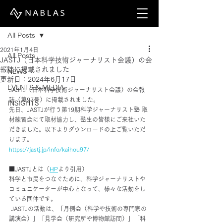
記事
All Posts
2021年1月4日
All Posts
JASTJ（日本科学技術ジャーナリスト会議）の会
報誌に掲載されました
NEWS
更新日：
2024年6月17日
EVENTS & MEDIA
JASTJ（日本科学技術ジャーナリスト会議）の会報
誌（第97号）に掲載されました。
INSIGHTS
先日、JASTJが行う第19期科学ジャーナリスト塾 取
材練習会にて取材協力し、塾生の皆様にご来社いた
だきました。以下よりダウンロードの上ご覧いただ
けます。
https://jastj.jp/info/kaihou97/
■JASTJとは（
HP
より引用）
科学と市民をつなぐために、科学ジャーナリストや
コミュニケーターが中心となって、様々な活動をし
ている団体です。
 JASTJの活動は、「月例会（科学や技術の専門家の
講演会）」「見学会（研究所や博物館訪問）」「科