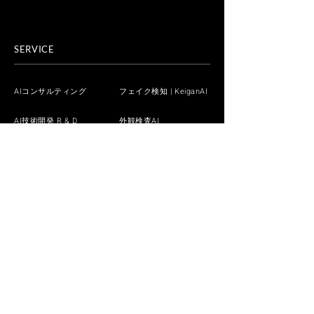
SERVICE
AIコンサルティング
フェイク検知 | KeiganAI
AI技術開発 R & D
外観検査AI
DX / AI人材育成 iLect
生成AI
業界別・業種別
技術デモ
技術ブログ
ホワイトペーパー
AIお役立ちブログ
NEWS
CONTACT