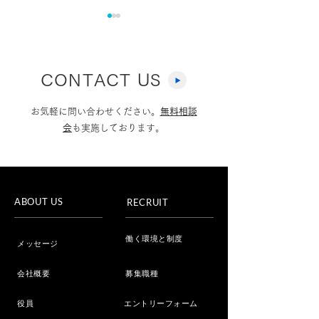
CONTACT US
お気軽に問い合わせください。
無料相談
会
も実施しております。
フジテレビ「Live News
Youtube「選
イット！」へ取材協力し
ムちゃんねる」
ました
ました
ABOUT US
RECRUIT
働く環境と制度
メッセージ
会社概要
募集職種
役員
エントリーフォーム