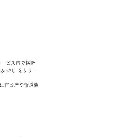
サービス内で横断
anAI」をリリー
でに官公庁や報道機