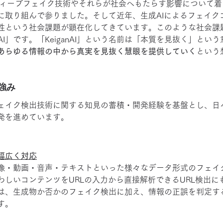
りディープフェイク技術やそれらが社会へもたらす影響について
に取り組んで参りました。そして近年、生成AIによるフェイク
性という社会課題が顕在化してきています。このような社会課
nAI」です。「KeiganAI」という名前は「本質を見抜く」とい
あらゆる情報の中から真実を見抜く慧眼を提供していく
という
と強み
ェイク検出技術に関する知見の蓄積・開発経験を基盤とし、日
発を進めています。
】
幅広く対応
像・動画・音声・テキストといった様々なデータ形式のフェイ
わしいコンテンツをURLの入力から直接解析できるURL検出に
は、生成物か否かのフェイク検出に加え、情報の正誤を判定す
す。