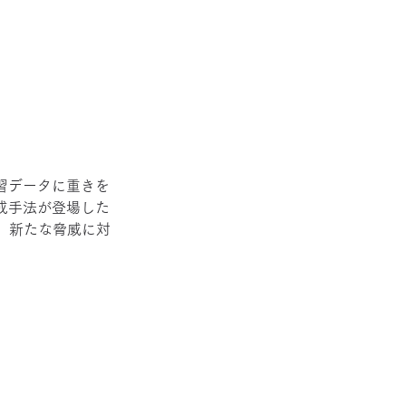
習データに重きを
成手法が登場した
、新たな脅威に対