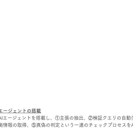
Iエージェントの搭載
AIエージェントを搭載し、①主張の抽出、②検証クエリの自動
拠情報の取得、⑤真偽の判定という一連のチェックプロセスをA
。