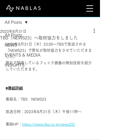
記事
All Posts
2023年8月31日
All Posts
TBS「NEWS23」へ取材協力をしました
2023年8月31日（木）23:00～TBSで放送される
NEWS
「NEWS23」で弊社が取材協力をさせていただきま
EVENTS & MEDIA
した。
弊社で開発しているフェイク画像の検知技術を紹介
INSIGHTS
していただきます。
■番組詳細
番組名：TBS　NEWS23
放送日時：2023年8月31日（木）午後11時～
番組HP：
https://www.tbs.co.jp/news23/