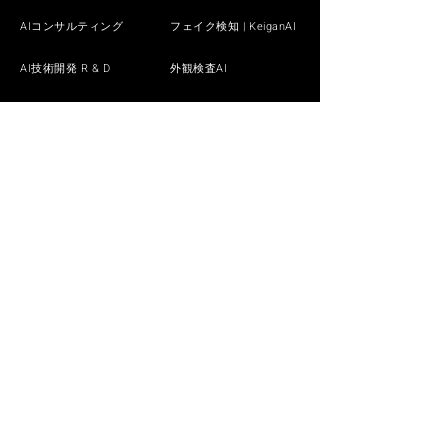
AIコンサルティング
フェイク検知 | KeiganAI
AI技術開発 R & D
外観検査AI
DX / AI人材育成 iLect
生成AI
業界別・業種別
技術デモ
技術ブログ
ホワイトペーパー
AIお役立ちブログ
NEWS
CONTACT
SECURITY POLICY
PRIVACY POLICY