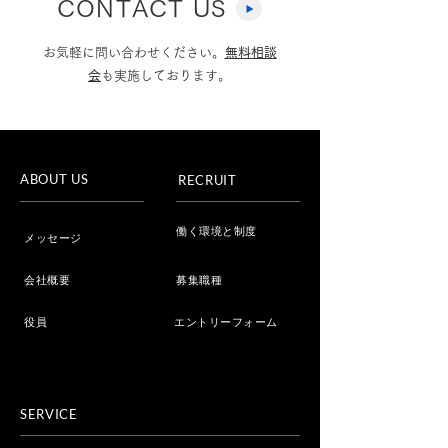
CONTACT US
お気軽に問い合わせください。
無料相談
会
も実施しております。
フジテレビ「Live News
Youtube「選
イット！」へ取材協力し
ムちゃんねる」
ました
ました
ABOUT US
RECRUIT
働く環境と制度
メッセージ
会社概要
募集職種
役員
エントリーフォーム
SERVICE