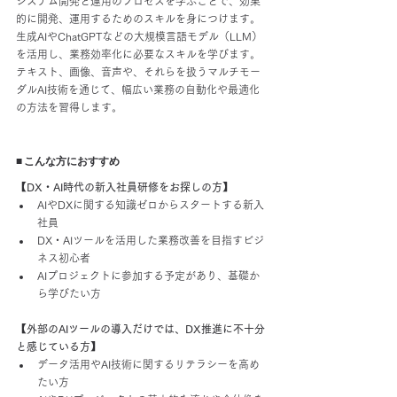
システム開発と運用のプロセスを学ぶことで、効果
的に開発、運用するためのスキルを身につけます。
生成AIやChatGPTなどの大規模言語モデル（LLM）
を活用し、業務効率化に必要なスキルを学びます。
テキスト、画像、音声や、それらを扱うマルチモー
ダルAI技術を通じて、幅広い業務の自動化や最適化
の方法を習得します。
■ こんな方におすすめ
【DX・AI時代の新入社員研修をお探しの方】
AIやDXに関する知識ゼロからスタートする新入
社員
DX・AIツールを活用した業務改善を目指すビジ
ネス初心者
AIプロジェクトに参加する予定があり、基礎か
ら学びたい方
【外部のAIツールの導入だけでは、DX推進に不十分
と感じている方】
データ活用やAI技術に関するリテラシーを高め
たい方