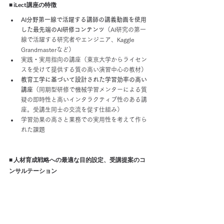
■ iLect講座の特徴
AI分野第一線で活躍する講師の講義動画を使用
した最先端のAI研修コンテンツ
（AI研究の第一
線で活躍する研究者やエンジニア、Kaggle 
Grandmasterなど）
実践・実用指向の講座（東京大学からライセン
スを受けて提供する質の高い演習中心の教材）
教育工学に基づいて設計された学習効率の高い
講座
（同期型研修で機械学習メンターによる質
疑の即時性と高いインタラクティブ性のある講
座。受講生同士の交流を促す仕組み）
学習効果の高さと業務での実用性を考えて作ら
れた課題
■ 
人材育成戦略への最適な目的設定、受講提案のコ
ンサルテーション