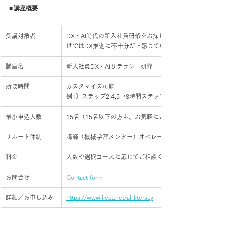
■ 講座概要
受講対象者
DX・AI時代の新入社員研修をお探しの方、外部のAIツー
けではDX推進に不十分だと感じている方、
講座名
新人社員DX・AIリテラシー研修
所要時間
カスタマイズ可能
例1）ステップ2,4,5→8時間ステップ1〜6→全2日間／1日
最小申込人数
15名（15名以下の方も、お気軽にご相談ください）
サポート体制
講師（機械学習メンター）オペレーションが常時サポート
料金
人数や選択コースに応じてご相談ください
お問合せ
Contact form
詳細／お申し込み
https://www.ilect.net/ai-literacy