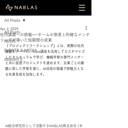
Post
All Posts
Apr 2, 2025
All Posts
社内課題への挑戦──チームの熱意と的確なメンタ
リングが導いた短期間の成果
NEWS
『プロジェクトワークショップ』とは、実際の社内
EVENTS & MEDIA
課題をテーマに、iLect講座を活用してカスタマイズ
したカリキュラムで学び、機械学習の専門メンター
INSIGHTS
と共に仮想プロジェクトを進めます。企業ごとの課
題に即した学習を通じ、AI活用の現場で即戦力とな
る社員育成を目指します。
AI総合研究所として活動するNABLAS株式会社 (本