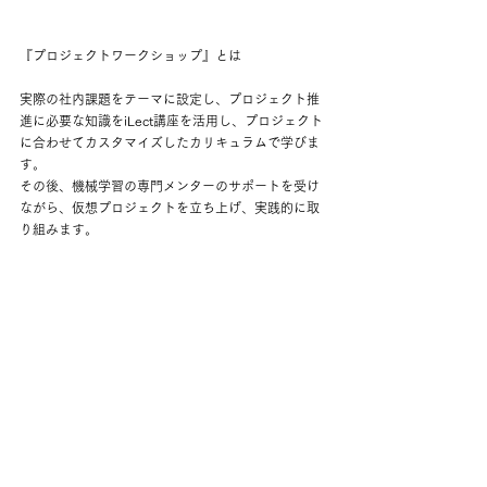
『プロジェクトワークショップ』とは
実際の社内課題をテーマに設定し、プロジェクト推
進に必要な知識をiLect講座を活用し、プロジェクト
に合わせてカスタマイズしたカリキュラムで学びま
す。
その後、機械学習の専門メンターのサポートを受け
ながら、仮想プロジェクトを立ち上げ、実践的に取
り組みます。
企業ごとの課題に最適化された学習を通じて、AI活
用の現場で即戦力となる社員育成を目指します。
■ iLect講座の特徴
AI分野第一線で活躍する講師の講義動画を使用
した最先端のAI研修コンテンツ
（AI研究の第一
線で活躍する研究者やエンジニア、Kaggle 