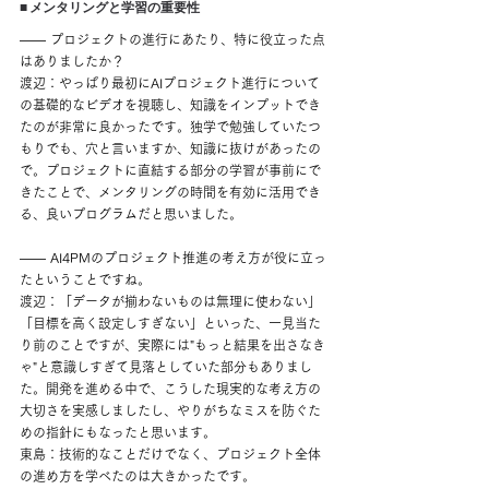
■ メンタリングと学習の重要性
―― プロジェクトの進行にあたり、特に役立った点
はありましたか？
渡辺：やっぱり最初にAIプロジェクト進行について
の基礎的なビデオを視聴し、知識をインプットでき
たのが非常に良かったです。独学で勉強していたつ
もりでも、穴と言いますか、知識に抜けがあったの
で。プロジェクトに直結する部分の学習が事前にで
きたことで、メンタリングの時間を有効に活用でき
る、良いプログラムだと思いました。
―― AI4PMのプロジェクト推進の考え方が役に立っ
たということですね。
渡辺：「データが揃わないものは無理に使わない」
「目標を高く設定しすぎない」といった、一見当た
り前のことですが、実際には"もっと結果を出さなき
ゃ"と意識しすぎて見落としていた部分もありまし
た。開発を進める中で、こうした現実的な考え方の
大切さを実感しましたし、やりがちなミスを防ぐた
めの指針にもなったと思います。
東島：技術的なことだけでなく、プロジェクト全体
の進め方を学べたのは大きかったです。