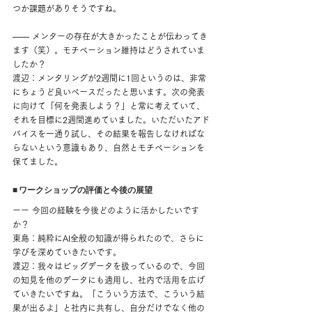
つか課題がありそうですね。
―― メンターの存在が大きかったことが伝わってき
ます（笑）。モチベーション維持はどうされていま
したか？
渡辺：メンタリングが2週間に1回というのは、非常
にちょうど良いペースだったと思います。次の発表
に向けて「何を発表しよう？」と常に考えていて、
それを目標に2週間進めていました。いただいたアド
バイスを一通り試し、その結果を報告しなければな
らないという意識もあり、自然とモチベーションを
保てました。
■ ワークショップの評価と今後の展望
ーー 今回の経験を今後どのように活かしたいです
か？
東島：純粋にAI全般の知識が得られたので、さらに
学びを深めていきたいです。
渡辺：我々はビッグデータを扱っているので、今回
の知見を他のデータにも適用し、社内で活用を広げ
ていきたいですね。「こういう方法で、こういう結
果が出るよ」と社内に共有し、自分だけでなく他の