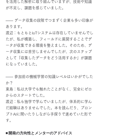
を活用した解析に取り組んでいますが、技術や知識
が不足し、課題を感じていました。
―― データ収集の段階でつまずく企業も多い印象が
あります。
渡辺：もともとIoTシステムは存在していませんでし
たが、私が構築し、フィールドに展開することでデ
ータが収集できる環境を整えました。そのため、デ
ータ収集には苦労しませんでしたが、次のステップ
として「収集したデータをどう活用するか」が課題
になっていました。
―― 参加前の機械学習の知識レベルはいかがでした
か？
東島：私は大学でも触れたことがなく、完全にゼロ
からのスタートでした。
渡辺：私も独学で学んでいましたが、体系的に学ん
だ経験はありませんでした。本を読んだり、プロン
プトAIに聞いたりしながら手探りで進めていた形で
す。
■ 開発の方向性とメンターのアドバイス