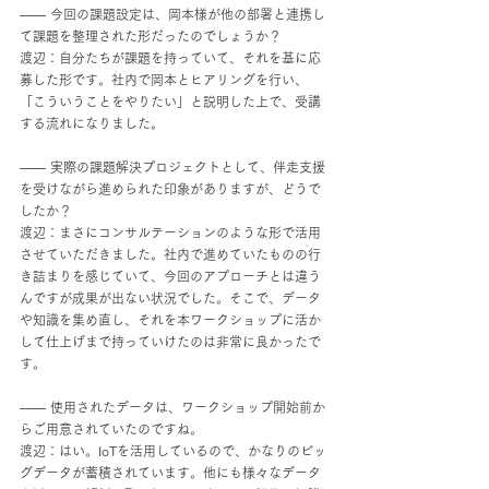
―― 今回の課題設定は、岡本様が他の部署と連携し
て課題を整理された形だったのでしょうか？
渡辺：自分たちが課題を持っていて、それを基に応
募した形です。社内で岡本とヒアリングを行い、
「こういうことをやりたい」と説明した上で、受講
する流れになりました。
―― 実際の課題解決プロジェクトとして、伴走支援
を受けながら進められた印象がありますが、どうで
したか？
渡辺：まさにコンサルテーションのような形で活用
させていただきました。社内で進めていたものの行
き詰まりを感じていて、今回のアプローチとは違う
んですが成果が出ない状況でした。そこで、データ
や知識を集め直し、それを本ワークショップに活か
して仕上げまで持っていけたのは非常に良かったで
す。
―― 使用されたデータは、ワークショップ開始前か
らご用意されていたのですね。
渡辺：はい。IoTを活用しているので、かなりのビッ
グデータが蓄積されています。他にも様々なデータ