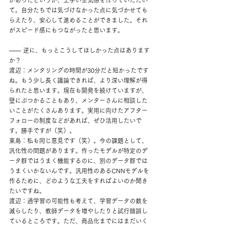
て。自分たちでは気づけなかった点に気づかせても
らえたり、安心して進めることができました。それ
がスピード感にもつながったと思います。
―― 逆に、もっとこうしてほしかった点はあります
か？
渡辺：メンタリングの時間が30分だと短かったです
ね。もう少し長く議論できれば、より深い理解が得
られたと思います。現在も開発を続けていますが、
壁にぶつかることもあり、メンターさんに相談した
いことがたくさんあります。実用に向けたアフター
フォローの制度などがあれば、ぜひ活用したいで
す。勝手ですが（笑）。
東島：私も同じ意見です（笑）。今の課題として、
汎化性の問題があります。作ったモデルが特定のデ
ータ群ではうまく機能するのに、別のデータ群では
うまくいかないんです。汎用性のあるCNNモデルを
作るために、どのような工夫をすればよいのか聞き
たいですね。
渡辺：過学習の可能性も考えて、学習データの数を
減らしたり、教師データを増やしたりと試行錯誤し
ているところです。ただ、商品化までにはまだいく