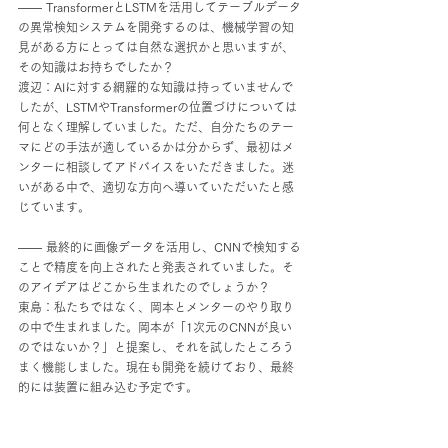
―― TransformerとLSTMを活用してテーブルデータ
の異常検知システムを開発するのは、機械学習の知
見がある方にとっては自然な選択かと思いますが、
その知識はお持ちでしたか？
渡辺：AIに対する網羅的な知識は持っていませんで
したが、LSTMやTransformerの位置づけについては
何となく理解していました。ただ、自分たちのテー
マにどの手法が適しているかは分からず、最初はメ
ンターに相談してアドバイスをいただきました。迷
いがある中で、適切な方向へ導いていただいたと感
じています。
―― 最終的に画像データを活用し、CNNで検知する
ことで精度を向上されたと発表されていました。そ
のアイデアはどこから生まれたのでしょうか？
東島：私たちではなく、岡本とメンターのやり取り
の中で生まれました。岡本が「1次元のCNNが良い
のではないか？」と提案し、それを試したところう
まく機能しました。現在も開発を続けており、最終
的には装置に組み込む予定です。