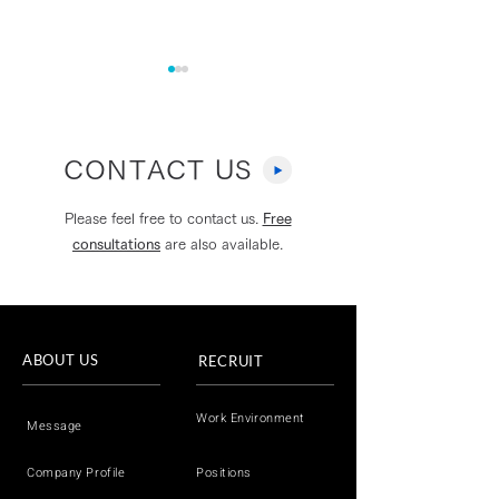
CONTACT US
Please feel free to contact us.
Free
consultations
are also available.
NABLAS、音声の会話内
NABLAS、総
容や文脈から詐欺を検知
ターネット上の
する新技術を開発〜多面
報対策への対策
ABOUT US
RECRUIT
的なアプローチでより高
発・実証事業」
精度に詐欺被害を防止〜
Work Environment
Message
Company Profile
Positions