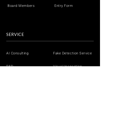
Board Members
Entry Form
SERVICE
AI Consulting
Fake Detection Service
R&D
Visual Inspection
iLect
AI Generation
Solutions by Industry
DEMO
White Paper
White Paper
White Paper