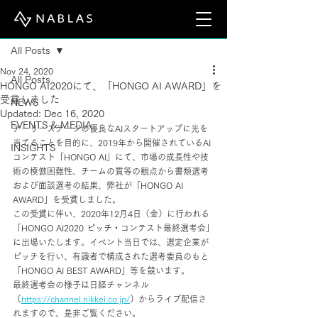
Post
All Posts
Nov 24, 2020
All Posts
HONGO AI2020にて、「HONGO AI AWARD」を
受賞しました
NEWS
Updated:
Dec 16, 2020
EVENTS & MEDIA
アーリーステージの優良なAIスタートアップに光を
当てることを目的に、2019年から開催されているAI
INSIGHTS
コンテスト「HONGO AI」にて、市場の成長性や技
術の模倣困難性、チームの質等の観点から書類選考
および面談選考の結果、弊社が「HONGO AI 
AWARD」を受賞しました。
この受賞に伴い、2020年12月4日（金）に行われる
「HONGO AI2020 ピッチ・コンテスト最終選考会」
に出場いたします。イベント当日では、選定企業が
ピッチを行い、有識者で構成された選考委員のもと
「HONGO AI BEST AWARD」等を競います。
最終選考会の様子は日経チャンネル
（
https://channel.nikkei.co.jp/
）からライブ配信さ
れますので、是非ご覧ください。