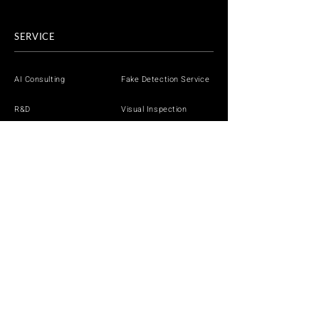
SERVICE
AI Consulting
Fake Detection Service
R&D
Visual Inspection
iLect
AI Generation
Solutions by Industry
DEMO
White Paper
White Paper
White Paper
NEWS
CONTACT