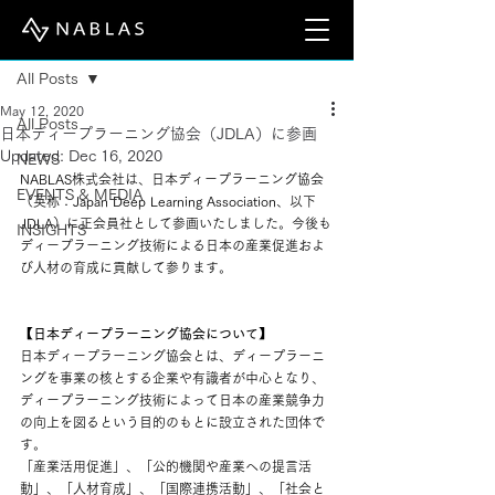
Post
All Posts
May 12, 2020
All Posts
日本ディープラーニング協会（JDLA）に参画
Updated:
Dec 16, 2020
NEWS
NABLAS株式会社は、日本ディープラーニング協会
EVENTS & MEDIA
（英称：Japan Deep Learning Association、以下
JDLA）に正会員社として参画いたしました。今後も
INSIGHTS
ディープラーニング技術による日本の産業促進およ
び人材の育成に貢献して参ります。
【日本ディープラーニング協会について】
日本ディープラーニング協会とは、ディープラーニ
ングを事業の核とする企業や有識者が中心となり、
ディープラーニング技術によって日本の産業競争力
の向上を図るという目的のもとに設立された団体で
す。
「産業活用促進」、「公的機関や産業への提言活
動」、「人材育成」、「国際連携活動」、「社会と