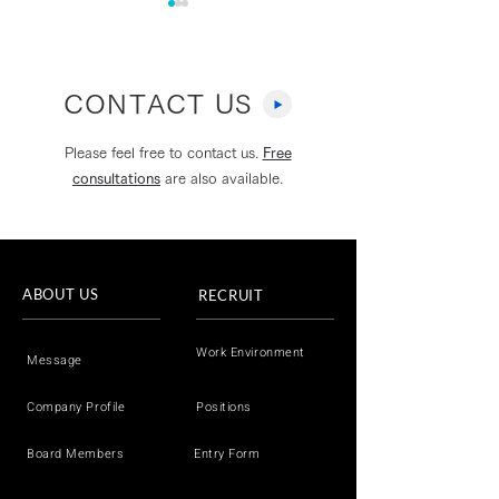
CONTACT US
Please feel free to contact us.
Free
consultations
are also available.
NABLAS、音声の会話内
NABLAS、総
容や文脈から詐欺を検知
ターネット上の
する新技術を開発〜多面
報対策への対策
ABOUT US
RECRUIT
的なアプローチでより高
発・実証事業」
精度に詐欺被害を防止〜
Work Environment
Message
Company Profile
Positions
Board Members
Entry Form