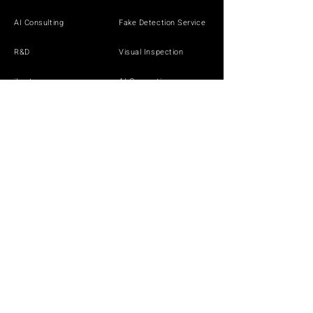
AI Consulting
Fake Detection Service
R&D
Visual Inspection
iLect
AI Generation
Solutions by Industry
DEMO
White Paper
White Paper
White Paper
NEWS
CONTACT
SECURITY POLICY
PRIVACY POLICY