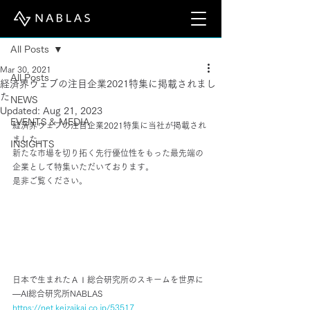
Post
All Posts
Mar 30, 2021
All Posts
経済界ウェブの注目企業2021特集に掲載されまし
た
NEWS
Updated:
Aug 21, 2023
EVENTS & MEDIA
経済界ウェブの注目企業2021特集に当社が掲載され
ました。
INSIGHTS
新たな市場を切り拓く先行優位性をもった最先端の
企業として特集いただいております。
是非ご覧ください。
日本で生まれたＡＩ総合研究所のスキームを世界に
―AI総合研究所NABLAS
https://net.keizaikai.co.jp/53517