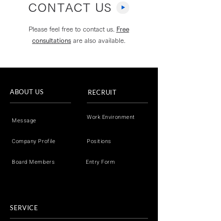
CONTACT US
Please feel free to contact us.
Free
consultations
are also available.
NABLAS、音声の会話内
NABLAS、総
容や文脈から詐欺を検知
ターネット上の
する新技術を開発〜多面
報対策への対策
ABOUT US
RECRUIT
的なアプローチでより高
発・実証事業」
精度に詐欺被害を防止〜
Work Environment
Message
Company Profile
Positions
Board Members
Entry Form
SERVICE