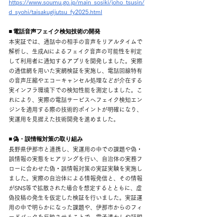
https://www.soumu.go.jp/main_sosiki/joho_tsusin/
d_syohi/taisakugijutsu_fy2025.html
■ 電話音声フェイク検知技術の開発
本実証では、通話中の相手の音声をリアルタイムで
解析し、生成AIによるフェイク音声の可能性を判定
して利用者に通知するアプリを開発しました。実際
の通信網を用いた実網検証を実施し、電話回線特有
の音声圧縮やエコーキャンセル処理などが介在する
実インフラ環境下での検知性能を測定しました。こ
れにより、実際の電話サービスへフェイク検知エン
ジンを適用する際の技術的ポイントが明確になり、
実運用を見据えた技術開発を進めました。
■ 偽・誤情報対策の取り組み
長野県伊那市と連携し、実運用の中での課題や偽・
誤情報の実態をヒアリングを行い、自治体の実務フ
ローに合わせた偽・誤情報対策の実証実験を実施し
ました。実際の自治体による情報発信と、その情報
がSNS等で拡散された場合を想定するとともに、虚
偽投稿の発生を仮定した検証を行いました。実証運
用の中で明らかになった課題や、伊那市からのフィ
ードバックを反映させることで、電子透かしや証明