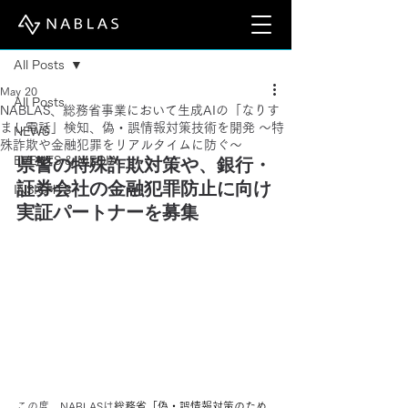
Post
All Posts
May 20
All Posts
NABLAS、総務省事業において生成AIの「なりす
まし電話」検知、偽・誤情報対策技術を開発 〜特
NEWS
殊詐欺や金融犯罪をリアルタイムに防ぐ〜
県警の特殊詐欺対策や、銀行・
EVENTS & MEDIA
証券会社の金融犯罪防止に向け
INSIGHTS
実証パートナーを募集
この度、NABLASは
総務省「偽・誤情報対策のため