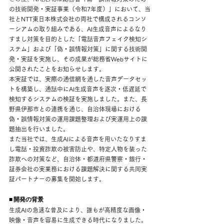
の技術開発・実証事業（令和7年度）」において、当
社とNTT東日本株式会社の両社で構成されるコンソ
ーシアムの取り組みである、AI生成音声によるなり
すまし対策を目的とした「電話音声フェイク検知シ
ステム」および「偽・誤情報対策」に関する技術開
発・実証を実施し、その成果が総務省Webサイトに
公開されたことをお知らせします。
本実証では、実際の通信網を通した音声データセッ
トを構築し、通話中にAI生成音声を逐次・低遅延で
検知するシステムの検証を実施しました。また、長
野県伊那市との連携を通じ、自治体現場における
偽・誤情報対策の運用課題整理および実運用上の課
題抽出を行いました。
また当社では、生成AIによる音声を用いたなりすま
し電話・投資詐欺の被害防止や、特定人物を装った
詐欺への対策など、自治体・都道府県警察・銀行・
証券会社の実業務における課題解決に関する共同実
証パートナーの募集を開始します。
■ 開発の背景
生成AIの急速な普及により、誰もが高精度な画像・
映像・音声を容易に生成できる時代になりました。