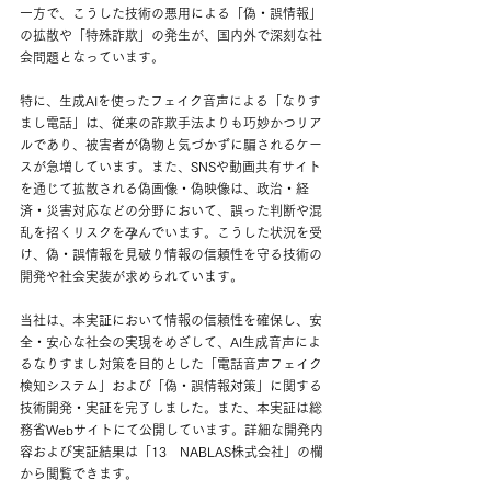
一方で、こうした技術の悪用による「偽・誤情報」
の拡散や「特殊詐欺」の発生が、国内外で深刻な社
会問題となっています。
特に、生成AIを使ったフェイク音声による「なりす
まし電話」は、従来の詐欺手法よりも巧妙かつリア
ルであり、被害者が偽物と気づかずに騙されるケー
スが急増しています。また、SNSや動画共有サイト
を通じて拡散される偽画像・偽映像は、政治・経
済・災害対応などの分野において、誤った判断や混
乱を招くリスクを孕んでいます。こうした状況を受
け、偽・誤情報を見破り情報の信頼性を守る技術の
開発や社会実装が求められています。
当社は、本実証において情報の信頼性を確保し、安
全・安心な社会の実現をめざして、AI生成音声によ
るなりすまし対策を目的とした「電話音声フェイク
検知システム」および「偽・誤情報対策」に関する
技術開発・実証を完了しました。また、本実証は総
務省Webサイトにて公開しています。詳細な開発内
容および実証結果は「13　NABLAS株式会社」の欄
から閲覧できます。