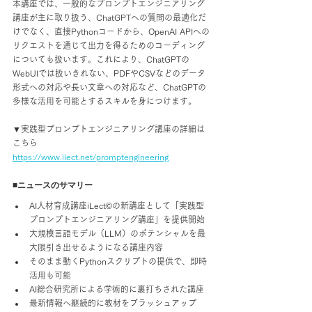
本講座では、一般的なプロンプトエンジニアリング
講座が主に取り扱う、ChatGPTへの質問の最適化だ
けでなく、直接Pythonコードから、OpenAI APIへの
リクエストを通じて出力を得るためのコーディング
についても扱います。これにより、ChatGPTの
WebUIでは扱いきれない、PDFやCSVなどのデータ
形式への対応や長い文章への対応など、ChatGPTの
多様な活用を可能とするスキルを身につけます。
▼実践型プロンプトエンジニアリング講座の詳細は
こちら
https://www.ilect.net/promptengineering
■ニュースのサマリー
AI人材育成講座iLect©︎の新講座として「実践型
プロンプトエンジニアリング講座」を提供開始
大規模言語モデル（LLM）のポテンシャルを最
大限引き出せるようになる講座内容
そのまま動くPythonスクリプトの提供で、即時
活用も可能
AI総合研究所による学術的に裏打ちされた講座
最新情報へ継続的に教材をブラッシュアップ