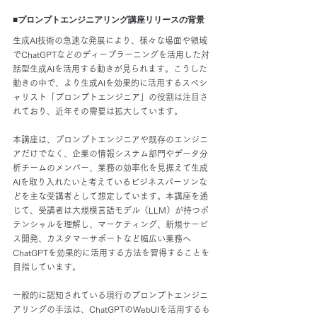
■プロンプトエンジニアリング講座リリースの背景
生成AI技術の急速な発展により、様々な場面や領域
でChatGPTなどのディープラーニングを活用した対
話型生成AIを活用する動きが見られます。こうした
動きの中で、より生成AIを効果的に活用するスペシ
ャリスト「プロンプトエンジニア」の役割は注目さ
れており、近年その需要は拡大しています。
本講座は、プロンプトエンジニアや既存のエンジニ
アだけでなく、企業の情報システム部門やデータ分
析チームのメンバー、業務の効率化を見据えて生成
AIを取り入れたいと考えているビジネスパーソンな
どを主な受講者として想定しています。本講座を通
じて、受講者は大規模言語モデル（LLM）が持つポ
テンシャルを理解し、マーケティング、新規サービ
ス開発、カスタマーサポートなど幅広い業務へ
ChatGPTを効果的に活用する方法を習得することを
目指しています。
一般的に認知されている現行のプロンプトエンジニ
アリングの手法は、ChatGPTのWebUIを活用するも