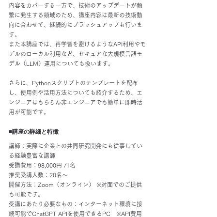
内容をカバーする一方で、技術のアップデートが頻
繁に発生する領域のため、講座内容は最新の技術動
向に合わせて、継続的にブラッシュアップも行いま
す。
また本講座では、再学習を避けるようなAPI利用やモ
デルのローカル利用など、セキュアな大規模言語モ
デル（LLM）運用についても扱います。
さらに、Pythonスクリプトのテンプレートを配布
し、使用例や活用方法についても紹介するため、エ
ンジニアはもちろん非エンジニアでも簡単に即時活
用が可能です。
■講座の詳細と特徴
講師：実際に企業との共同研究開発にも従事してい
る経験豊富な講師
受講費用：98,000円 /1名
推奨受講人数：20名〜
開催方法：Zoom（オンライン） ※対面でのご提供
も可能です。
受講にあたり必要なもの：インターネット環境に接
続可能でChatGPT APIを使用できるPC　※API費用