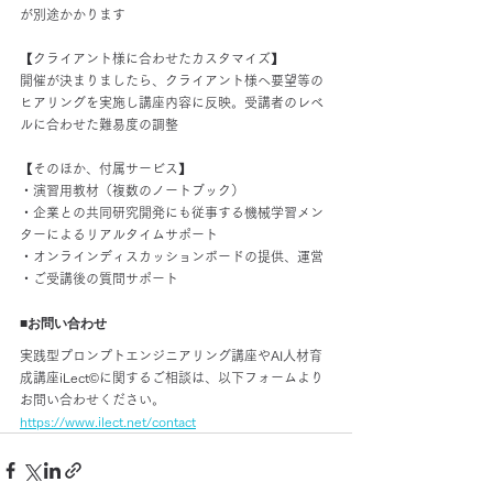
が別途かかります
【クライアント様に合わせたカスタマイズ】
開催が決まりましたら、クライアント様へ要望等の
ヒアリングを実施し講座内容に反映。受講者のレベ
ルに合わせた難易度の調整
【そのほか、付属サービス】
・演習用教材（複数のノートブック）
・企業との共同研究開発にも従事する機械学習メン
ターによるリアルタイムサポート
・オンラインディスカッションボードの提供、運営
・ご受講後の質問サポート
■お問い合わせ
実践型プロンプトエンジニアリング講座やAI人材育
成講座iLect©︎に関するご相談は、以下フォームより
お問い合わせください。
https://www.ilect.net/contact