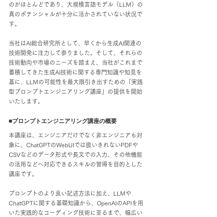
のがほとんどであり、大規模言語モデル（LLM）の
真のポテンシャルが十分に活かされていない状況で
す。
当社はAI総合研究所として、早くから生成AI関連の
技術開発に注力して参りました。そして、それらの
技術動向や市場のニーズを踏まえ、当社がこれまで
蓄積してきた生成AI技術に関する専門知識や知見を
基に、LLMの可能性を最大限引き出すための「実践
型プロンプトエンジニアリング講座」の提供を開始
いたします。
■プロンプトエンジニアリング講座の概要
本講座は、エンジニアだけでなく非エンジニアも対
象に、ChatGPTのWebUIでは扱いきれないPDFや
CSVなどのデータ形式や長文での入力、その他機能
の活用などへ対応できるスキルの習得を目的とした
講座です。
プロンプトのより良い記述方法に加え、LLMや
ChatGPTに関する基礎知識から、OpenAIのAPIを用
いた実践的なコーディング技術に至るまで、幅広い