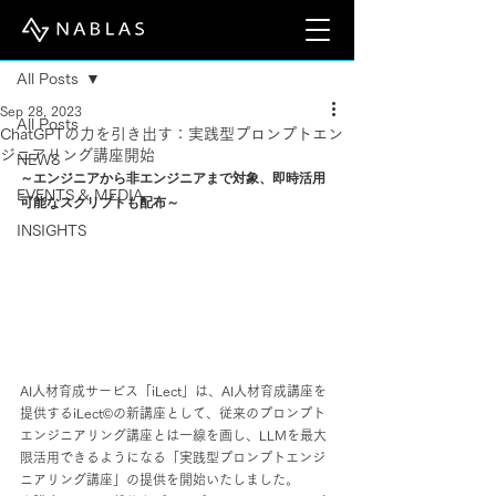
Post
All Posts
Sep 28, 2023
All Posts
ChatGPTの力を引き出す：実践型プロンプトエン
ジニアリング講座開始
NEWS
～エンジニアから非エンジニアまで対象、即時活用
EVENTS & MEDIA
可能なスクリプトも配布～
INSIGHTS
AI人材育成サービス「iLect」は、AI人材育成講座を
提供するiLect©︎の新講座として、従来のプロンプト
エンジニアリング講座とは一線を画し、LLMを最大
限活用できるようになる「実践型プロンプトエンジ
ニアリング講座」の提供を開始いたしました。