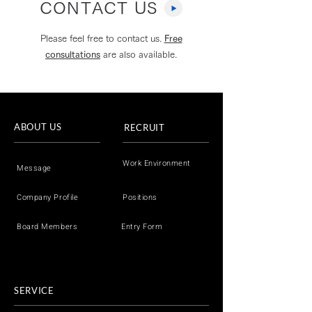
CONTACT US
Please feel free to contact us.
Free
consultations
are also available.
フジテレビ「Live News
Youtube「選
イット！」へ取材協力し
ムちゃんねる」
ましたのコピー
ました
ABOUT US
RECRUIT
Work Environment
Message
Company Profile
Positions
Board Members
Entry Form
SERVICE