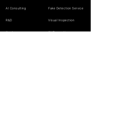
AI Consulting
Fake Detection Service
R&D
Visual Inspection
iLect
AI Generation
Solutions by Industry
DEMO
White Paper
White Paper
White Paper
NEWS
CONTACT
SECURITY POLICY
PRIVACY POLICY