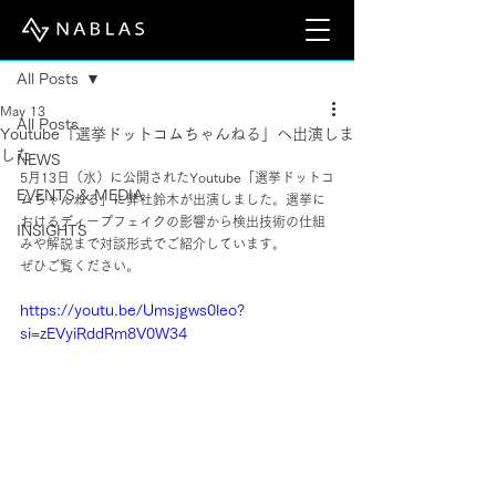
Post
All Posts
May 13
All Posts
Youtube「選挙ドットコムちゃんねる」へ出演しま
した
NEWS
5月13日（水）に公開されたYoutube「選挙ドットコ
EVENTS & MEDIA
ムちゃんねる」に弊社鈴木が出演しました。選挙に
おけるディープフェイクの影響から検出技術の仕組
INSIGHTS
みや解説まで対談形式でご紹介しています。
ぜひご覧ください。
https://youtu.be/Umsjgws0leo?
si=zEVyiRddRm8V0W34