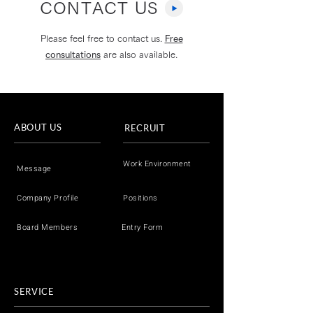
CONTACT US
Please feel free to contact us.
Free
consultations
are also available.
フジテレビ「Live News
【セミナーレポ
イット！」へ取材協力し
場の実例から、
ましたのコピー
AI人材育成を9
ABOUT US
RECRUIT
ぶ 製造業でのA
育成セミナー
Work Environment
Message
Company Profile
Positions
Board Members
Entry Form
SERVICE