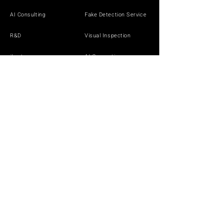
AI Consulting
Fake Detection Service
R&D
Visual Inspection
iLect
AI Generation
Solutions by Industry
DEMO
White Paper
White Paper
White Paper
NEWS
CONTACT
SECURITY POLICY
PRIVACY POLICY