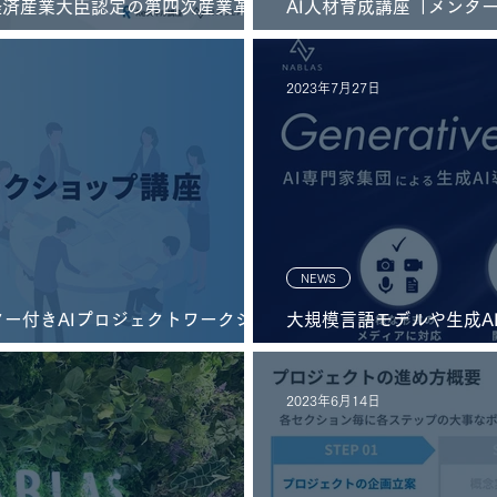
が​経済産業大臣認定の第四次産業革命
AI人材育成講座「メンタ
座）に認定
式会社ポーラ・オルビス
開！
2023年7月27日
NEWS
ター付きAIプロジェクトワークショ
大規模言語モデルや生成A
の動きに対し、AI活用に取り組みた
「Generative AI Expr
対応
2023年6月14日