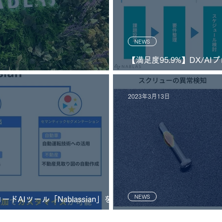
NEWS
【満足度95.9%】DX/A
クトマネージャー育成講座」
2023年3月13日
NEWS
AIツール「Nablassian」を提
外観検査AIのデモを無償