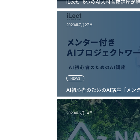
iLect、6つのAI人材育成講座
スキル習得講座（Re スキル講
2023年7月27日
NEWS
AI初心者のためのAI講座「メン
ップ」を提供開始。AI普及拡大
い企業のAI導入や課題解決にも
2023年6月14日