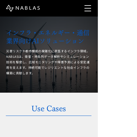
インフラ・エネルギー・通信
業界向けAIソリューション
災害リスクや都市機能の複雑化に直面するインフラ領域。
NABLASは、衛星・時系列データ解析やシミュレーション
技術を駆使し、広域モニタリングや障害予測による安定運
用を支えます。持続可能でレジリエントな社会インフラの
構築に貢献します。
Use Cases